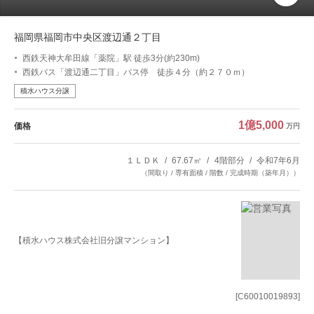
福岡県福岡市中央区渡辺通２丁目
西鉄天神大牟田線「薬院」駅 徒歩3分(約230m)
西鉄バス「渡辺通二丁目」バス停 徒歩４分（約２７０ｍ）
積水ハウス分譲
1億5,000
価格
万円
１ＬＤＫ
67.67㎡
4階部分
令和7年6月
（間取り / 専有面積 / 階数 / 完成時期（築年月））
【積水ハウス株式会社旧分譲マンション】
[C60010019893]