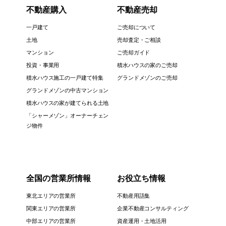
不動産購入
不動産売却
一戸建て
ご売却について
土地
売却査定・ご相談
マンション
ご売却ガイド
投資・事業用
積水ハウスの家のご売却
積水ハウス施工の一戸建て特集
グランドメゾンのご売却
グランドメゾンの中古マンション
積水ハウスの家が建てられる土地
「シャーメゾン」オーナーチェン
ジ物件
全国の営業所情報
お役立ち情報
東北エリアの営業所
不動産用語集
関東エリアの営業所
企業不動産コンサルティング
中部エリアの営業所
資産運用・土地活用