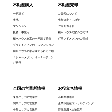
不動産購入
不動産売却
一戸建て
ご売却について
土地
売却査定・ご相談
マンション
ご売却ガイド
投資・事業用
積水ハウスの家のご売却
積水ハウス施工の一戸建て特集
グランドメゾンのご売却
グランドメゾンの中古マンション
積水ハウスの家が建てられる土地
「シャーメゾン」オーナーチェン
ジ物件
全国の営業所情報
お役立ち情報
東北エリアの営業所
不動産用語集
関東エリアの営業所
企業不動産コンサルティング
中部エリアの営業所
資産運用・土地活用