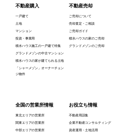
不動産購入
不動産売却
一戸建て
ご売却について
土地
売却査定・ご相談
マンション
ご売却ガイド
投資・事業用
積水ハウスの家のご売却
積水ハウス施工の一戸建て特集
グランドメゾンのご売却
グランドメゾンの中古マンション
積水ハウスの家が建てられる土地
「シャーメゾン」オーナーチェン
ジ物件
全国の営業所情報
お役立ち情報
東北エリアの営業所
不動産用語集
関東エリアの営業所
企業不動産コンサルティング
中部エリアの営業所
資産運用・土地活用