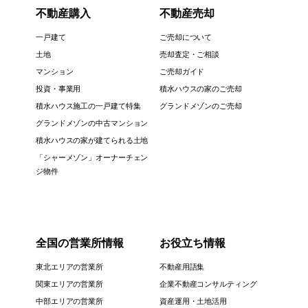
不動産購入
不動産売却
一戸建て
ご売却について
土地
売却査定・ご相談
マンション
ご売却ガイド
投資・事業用
積水ハウスの家のご売却
積水ハウス施工の一戸建て特集
グランドメゾンのご売却
グランドメゾンの中古マンション
積水ハウスの家が建てられる土地
「シャーメゾン」オーナーチェン
ジ物件
全国の営業所情報
お役立ち情報
東北エリアの営業所
不動産用語集
関東エリアの営業所
企業不動産コンサルティング
中部エリアの営業所
資産運用・土地活用