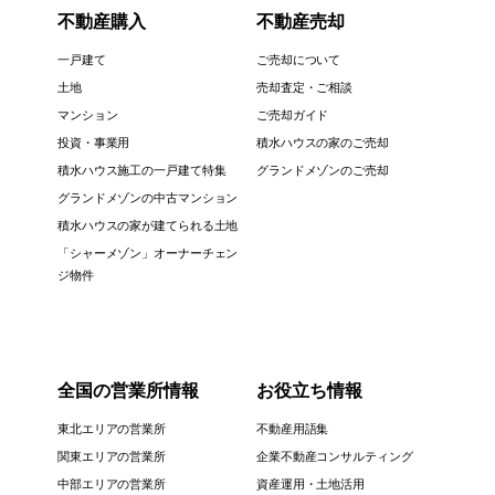
不動産購入
不動産売却
一戸建て
ご売却について
土地
売却査定・ご相談
マンション
ご売却ガイド
投資・事業用
積水ハウスの家のご売却
積水ハウス施工の一戸建て特集
グランドメゾンのご売却
グランドメゾンの中古マンション
積水ハウスの家が建てられる土地
「シャーメゾン」オーナーチェン
ジ物件
全国の営業所情報
お役立ち情報
東北エリアの営業所
不動産用語集
関東エリアの営業所
企業不動産コンサルティング
中部エリアの営業所
資産運用・土地活用