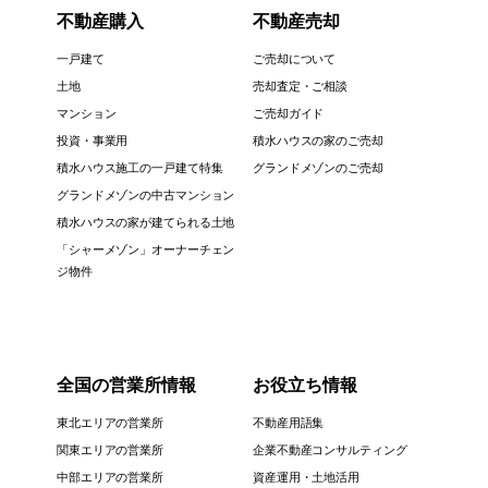
不動産購入
不動産売却
一戸建て
ご売却について
土地
売却査定・ご相談
マンション
ご売却ガイド
投資・事業用
積水ハウスの家のご売却
積水ハウス施工の一戸建て特集
グランドメゾンのご売却
グランドメゾンの中古マンション
積水ハウスの家が建てられる土地
「シャーメゾン」オーナーチェン
ジ物件
全国の営業所情報
お役立ち情報
東北エリアの営業所
不動産用語集
関東エリアの営業所
企業不動産コンサルティング
中部エリアの営業所
資産運用・土地活用