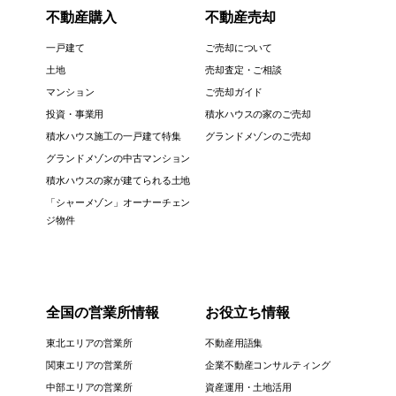
不動産購入
不動産売却
一戸建て
ご売却について
土地
売却査定・ご相談
マンション
ご売却ガイド
投資・事業用
積水ハウスの家のご売却
積水ハウス施工の一戸建て特集
グランドメゾンのご売却
グランドメゾンの中古マンション
積水ハウスの家が建てられる土地
「シャーメゾン」オーナーチェン
ジ物件
全国の営業所情報
お役立ち情報
東北エリアの営業所
不動産用語集
関東エリアの営業所
企業不動産コンサルティング
中部エリアの営業所
資産運用・土地活用