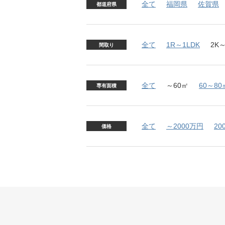
全て
福岡県
佐賀県
都道府県
全て
1R～1LDK
2K～
間取り
全て
～60㎡
60～80
専有面積
全て
～2000万円
20
価格