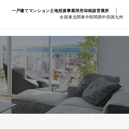
一戸建て
マンション
土地
投資事業用
売却相談
営業所
全国
東北
関東
中部
関西
中四国
九州