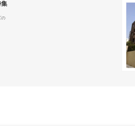
特集
ズの