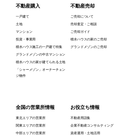
不動産購入
不動産売却
一戸建て
ご売却について
土地
売却査定・ご相談
マンション
ご売却ガイド
投資・事業用
積水ハウスの家のご売却
積水ハウス施工の一戸建て特集
グランドメゾンのご売却
グランドメゾンの中古マンション
積水ハウスの家が建てられる土地
「シャーメゾン」オーナーチェン
ジ物件
全国の営業所情報
お役立ち情報
東北エリアの営業所
不動産用語集
関東エリアの営業所
企業不動産コンサルティング
中部エリアの営業所
資産運用・土地活用