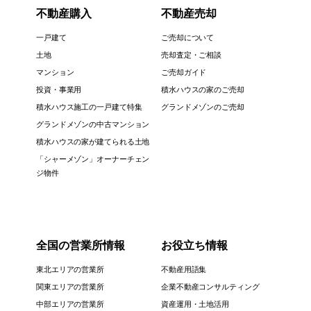
不動産購入
不動産売却
一戸建て
ご売却について
土地
売却査定・ご相談
マンション
ご売却ガイド
投資・事業用
積水ハウスの家のご売却
積水ハウス施工の一戸建て特集
グランドメゾンのご売却
グランドメゾンの中古マンション
積水ハウスの家が建てられる土地
「シャーメゾン」オーナーチェン
ジ物件
全国の営業所情報
お役立ち情報
東北エリアの営業所
不動産用語集
関東エリアの営業所
企業不動産コンサルティング
中部エリアの営業所
資産運用・土地活用