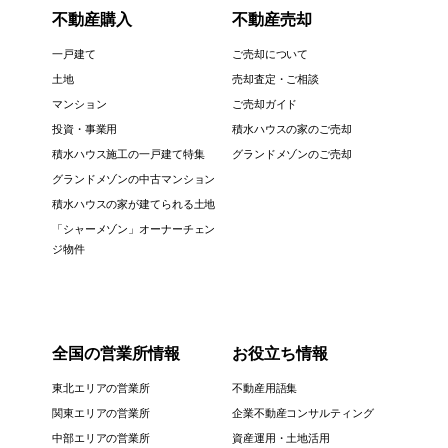
不動産購入
不動産売却
一戸建て
ご売却について
土地
売却査定・ご相談
マンション
ご売却ガイド
投資・事業用
積水ハウスの家のご売却
積水ハウス施工の一戸建て特集
グランドメゾンのご売却
グランドメゾンの中古マンション
積水ハウスの家が建てられる土地
「シャーメゾン」オーナーチェン
ジ物件
全国の営業所情報
お役立ち情報
東北エリアの営業所
不動産用語集
関東エリアの営業所
企業不動産コンサルティング
中部エリアの営業所
資産運用・土地活用