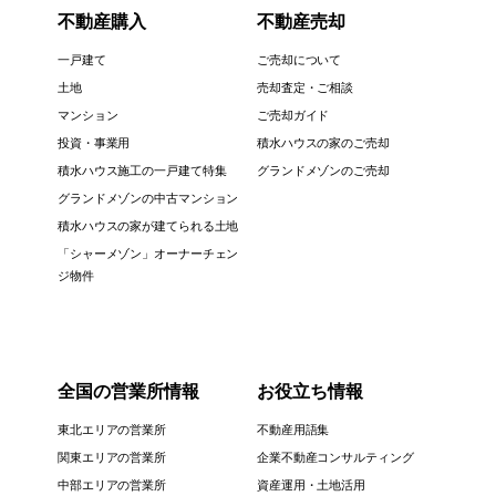
不動産購入
不動産売却
一戸建て
ご売却について
土地
売却査定・ご相談
マンション
ご売却ガイド
投資・事業用
積水ハウスの家のご売却
積水ハウス施工の一戸建て特集
グランドメゾンのご売却
グランドメゾンの中古マンション
積水ハウスの家が建てられる土地
「シャーメゾン」オーナーチェン
ジ物件
全国の営業所情報
お役立ち情報
東北エリアの営業所
不動産用語集
関東エリアの営業所
企業不動産コンサルティング
中部エリアの営業所
資産運用・土地活用