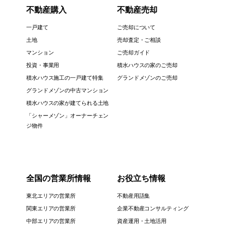
不動産購入
不動産売却
一戸建て
ご売却について
土地
売却査定・ご相談
マンション
ご売却ガイド
投資・事業用
積水ハウスの家のご売却
積水ハウス施工の一戸建て特集
グランドメゾンのご売却
グランドメゾンの中古マンション
積水ハウスの家が建てられる土地
「シャーメゾン」オーナーチェン
ジ物件
全国の営業所情報
お役立ち情報
東北エリアの営業所
不動産用語集
関東エリアの営業所
企業不動産コンサルティング
中部エリアの営業所
資産運用・土地活用