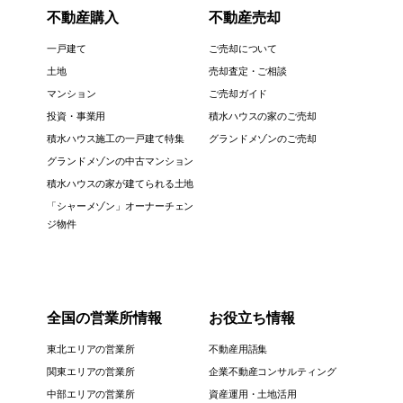
不動産購入
不動産売却
一戸建て
ご売却について
土地
売却査定・ご相談
マンション
ご売却ガイド
投資・事業用
積水ハウスの家のご売却
積水ハウス施工の一戸建て特集
グランドメゾンのご売却
グランドメゾンの中古マンション
積水ハウスの家が建てられる土地
「シャーメゾン」オーナーチェン
ジ物件
全国の営業所情報
お役立ち情報
東北エリアの営業所
不動産用語集
関東エリアの営業所
企業不動産コンサルティング
中部エリアの営業所
資産運用・土地活用