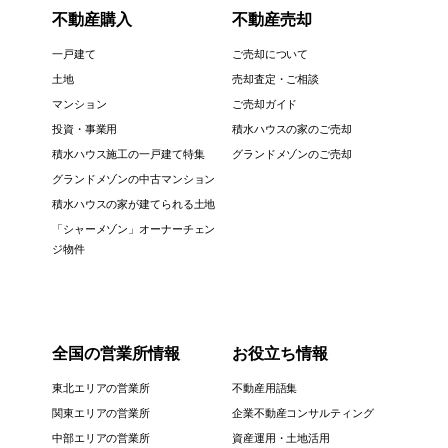
不動産購入
不動産売却
一戸建て
ご売却について
土地
売却査定・ご相談
マンション
ご売却ガイド
投資・事業用
積水ハウスの家のご売却
積水ハウス施工の一戸建て特集
グランドメゾンのご売却
グランドメゾンの中古マンション
積水ハウスの家が建てられる土地
「シャーメゾン」オーナーチェン
ジ物件
全国の営業所情報
お役立ち情報
東北エリアの営業所
不動産用語集
関東エリアの営業所
企業不動産コンサルティング
中部エリアの営業所
資産運用・土地活用