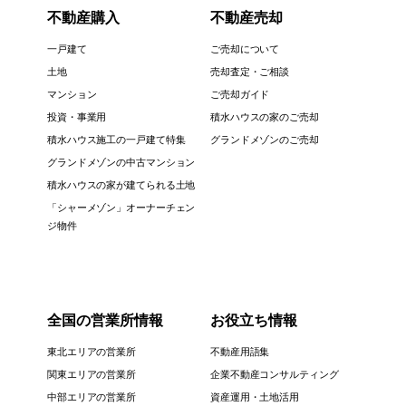
不動産購入
不動産売却
一戸建て
ご売却について
土地
売却査定・ご相談
マンション
ご売却ガイド
投資・事業用
積水ハウスの家のご売却
積水ハウス施工の一戸建て特集
グランドメゾンのご売却
グランドメゾンの中古マンション
積水ハウスの家が建てられる土地
「シャーメゾン」オーナーチェン
ジ物件
全国の営業所情報
お役立ち情報
東北エリアの営業所
不動産用語集
関東エリアの営業所
企業不動産コンサルティング
中部エリアの営業所
資産運用・土地活用