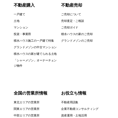
不動産購入
不動産売却
一戸建て
ご売却について
土地
売却査定・ご相談
マンション
ご売却ガイド
投資・事業用
積水ハウスの家のご売却
積水ハウス施工の一戸建て特集
グランドメゾンのご売却
グランドメゾンの中古マンション
積水ハウスの家が建てられる土地
「シャーメゾン」オーナーチェン
ジ物件
全国の営業所情報
お役立ち情報
東北エリアの営業所
不動産用語集
関東エリアの営業所
企業不動産コンサルティング
中部エリアの営業所
資産運用・土地活用