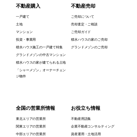
不動産購入
不動産売却
一戸建て
ご売却について
土地
売却査定・ご相談
マンション
ご売却ガイド
投資・事業用
積水ハウスの家のご売却
積水ハウス施工の一戸建て特集
グランドメゾンのご売却
グランドメゾンの中古マンション
積水ハウスの家が建てられる土地
「シャーメゾン」オーナーチェン
ジ物件
全国の営業所情報
お役立ち情報
東北エリアの営業所
不動産用語集
関東エリアの営業所
企業不動産コンサルティング
中部エリアの営業所
資産運用・土地活用