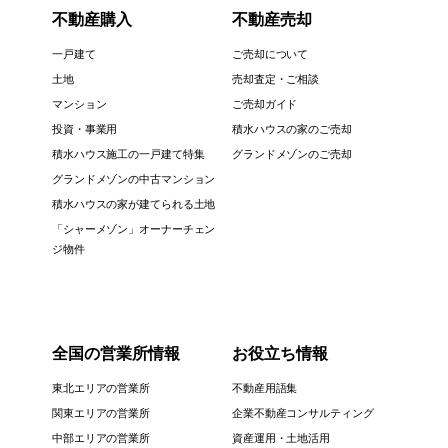
不動産購入
不動産売却
一戸建て
ご売却について
土地
売却査定・ご相談
マンション
ご売却ガイド
投資・事業用
積水ハウスの家のご売却
積水ハウス施工の一戸建て特集
グランドメゾンのご売却
グランドメゾンの中古マンション
積水ハウスの家が建てられる土地
「シャーメゾン」オーナーチェン
ジ物件
全国の営業所情報
お役立ち情報
東北エリアの営業所
不動産用語集
関東エリアの営業所
企業不動産コンサルティング
中部エリアの営業所
資産運用・土地活用