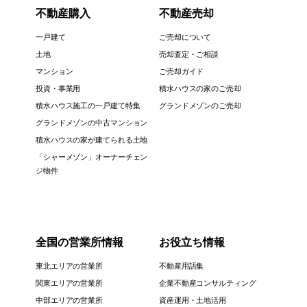
不動産購入
不動産売却
一戸建て
ご売却について
土地
売却査定・ご相談
マンション
ご売却ガイド
投資・事業用
積水ハウスの家のご売却
積水ハウス施工の一戸建て特集
グランドメゾンのご売却
グランドメゾンの中古マンション
積水ハウスの家が建てられる土地
「シャーメゾン」オーナーチェン
ジ物件
全国の営業所情報
お役立ち情報
東北エリアの営業所
不動産用語集
関東エリアの営業所
企業不動産コンサルティング
中部エリアの営業所
資産運用・土地活用