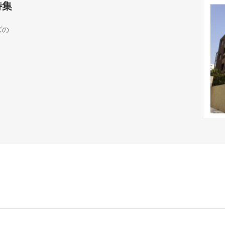
特集
ズの