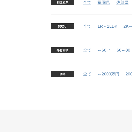
全て
福岡県
佐賀県
都道府県
全て
1R～1LDK
2K～
間取り
全て
～60㎡
60～80
専有面積
全て
～2000万円
20
価格