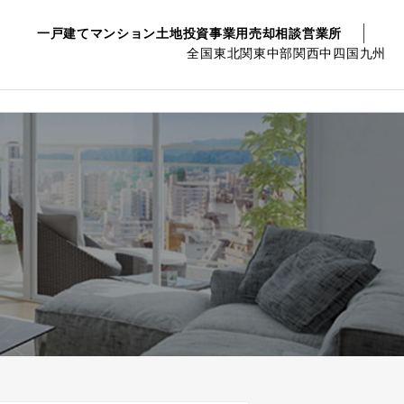
一戸建て
マンション
土地
投資事業用
売却相談
営業所
全国
東北
関東
中部
関西
中四国
九州