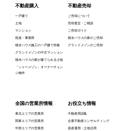
不動産購入
不動産売却
一戸建て
ご売却について
土地
売却査定・ご相談
マンション
ご売却ガイド
投資・事業用
積水ハウスの家のご売却
積水ハウス施工の一戸建て特集
グランドメゾンのご売却
グランドメゾンの中古マンション
積水ハウスの家が建てられる土地
「シャーメゾン」オーナーチェン
ジ物件
全国の営業所情報
お役立ち情報
東北エリアの営業所
不動産用語集
関東エリアの営業所
企業不動産コンサルティング
中部エリアの営業所
資産運用・土地活用