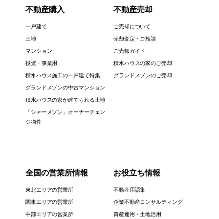
不動産購入
不動産売却
一戸建て
ご売却について
土地
売却査定・ご相談
マンション
ご売却ガイド
投資・事業用
積水ハウスの家のご売却
積水ハウス施工の一戸建て特集
グランドメゾンのご売却
グランドメゾンの中古マンション
積水ハウスの家が建てられる土地
「シャーメゾン」オーナーチェン
ジ物件
全国の営業所情報
お役立ち情報
東北エリアの営業所
不動産用語集
関東エリアの営業所
企業不動産コンサルティング
中部エリアの営業所
資産運用・土地活用