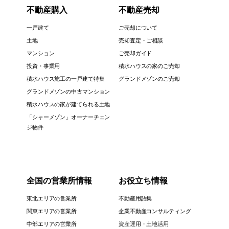
不動産購入
不動産売却
一戸建て
ご売却について
土地
売却査定・ご相談
マンション
ご売却ガイド
投資・事業用
積水ハウスの家のご売却
積水ハウス施工の一戸建て特集
グランドメゾンのご売却
グランドメゾンの中古マンション
積水ハウスの家が建てられる土地
「シャーメゾン」オーナーチェン
ジ物件
全国の営業所情報
お役立ち情報
東北エリアの営業所
不動産用語集
関東エリアの営業所
企業不動産コンサルティング
中部エリアの営業所
資産運用・土地活用