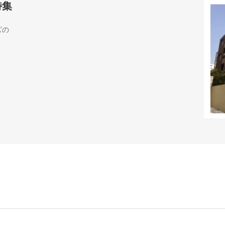
特集
ズの