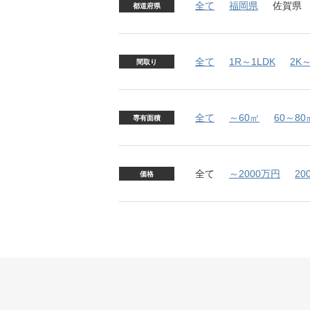
全て
福岡県
佐賀県
都道府県
全て
1R～1LDK
2K～
間取り
全て
～60㎡
60～80
専有面積
全て
～2000万円
20
価格