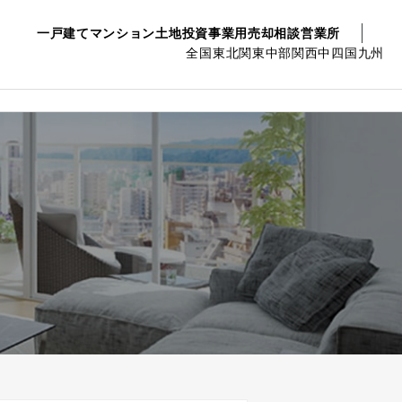
一戸建て
マンション
土地
投資事業用
売却相談
営業所
全国
東北
関東
中部
関西
中四国
九州