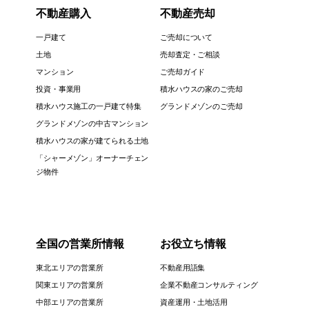
不動産購入
不動産売却
一戸建て
ご売却について
土地
売却査定・ご相談
マンション
ご売却ガイド
投資・事業用
積水ハウスの家のご売却
積水ハウス施工の一戸建て特集
グランドメゾンのご売却
グランドメゾンの中古マンション
積水ハウスの家が建てられる土地
「シャーメゾン」オーナーチェン
ジ物件
全国の営業所情報
お役立ち情報
東北エリアの営業所
不動産用語集
関東エリアの営業所
企業不動産コンサルティング
中部エリアの営業所
資産運用・土地活用