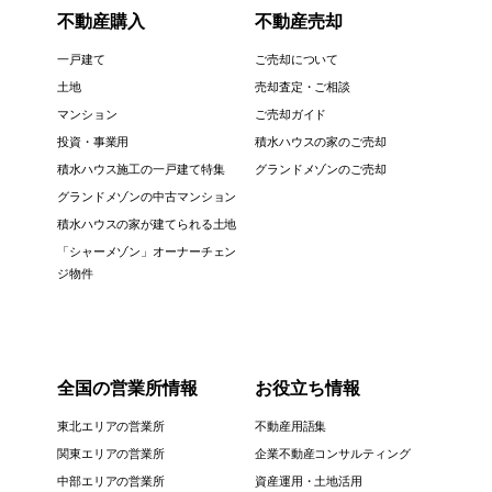
不動産購入
不動産売却
一戸建て
ご売却について
土地
売却査定・ご相談
マンション
ご売却ガイド
投資・事業用
積水ハウスの家のご売却
積水ハウス施工の一戸建て特集
グランドメゾンのご売却
グランドメゾンの中古マンション
積水ハウスの家が建てられる土地
「シャーメゾン」オーナーチェン
ジ物件
全国の営業所情報
お役立ち情報
東北エリアの営業所
不動産用語集
関東エリアの営業所
企業不動産コンサルティング
中部エリアの営業所
資産運用・土地活用