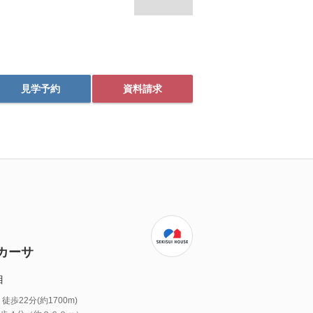
見学予約
資料請求
カーサ
目
22分(約1700m)