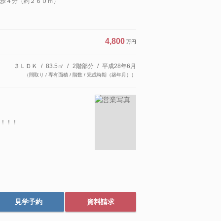
歩４分（約２６０ｍ）
4,800
万円
３ＬＤＫ
83.5㎡
2階部分
平成28年6月
（間取り / 専有面積 / 階数 / 完成時期（築年月））
！！！
見学予約
資料請求