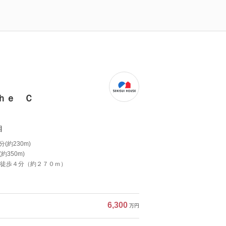
ｈｅ Ｃ
目
(約230m)
350m)
徒歩４分（約２７０ｍ）
6,300
万円