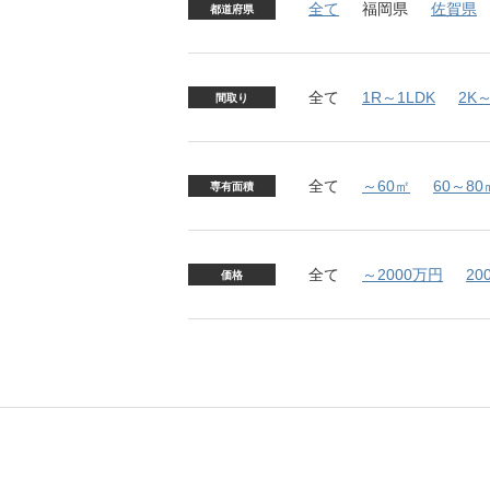
全て
福岡県
佐賀県
都道府県
全て
1R～1LDK
2K～
間取り
全て
～60㎡
60～80
専有面積
全て
～2000万円
20
価格