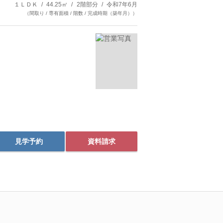
１ＬＤＫ
44.25㎡
2階部分
令和7年6月
（間取り / 専有面積 / 階数 / 完成時期（築年月））
見学予約
資料請求