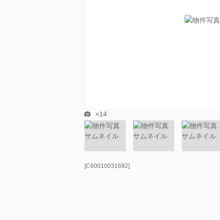
×14
[C60010031692]