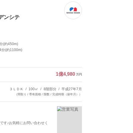
デンシテ
(約450m)
(約1100m)
1億4,980
万円
３ＬＤＫ
100㎡
8階部分
平成27年7月
（間取り / 専有面積 / 階数 / 完成時期（築年月））
です♪お気軽にお問い合わせく