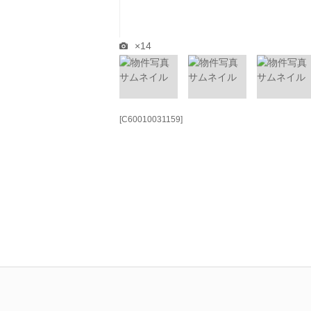
×14
[C60010031159]