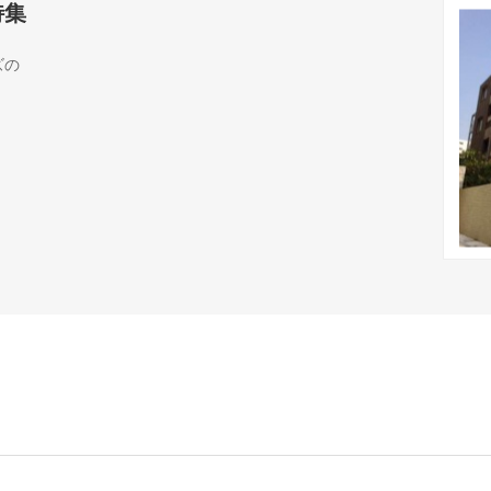
特集
ズの