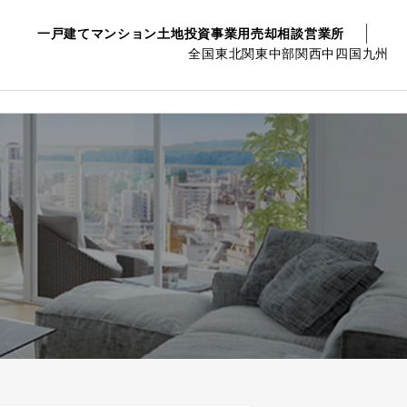
一戸建て
マンション
土地
投資事業用
売却相談
営業所
全国
東北
関東
中部
関西
中四国
九州