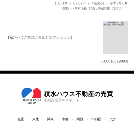
１ＬＤＫ
67.67㎡
4階部分
令和7年6月
（間取り / 専有面積 / 階数 / 完成時期（築年月））
【積水ハウス株式会社旧分譲マンション】
[C60010019893]
積水ハウス不動産の売買
不動産売買をサポート
全国
東北
関東
中部
関西
中四国
九州