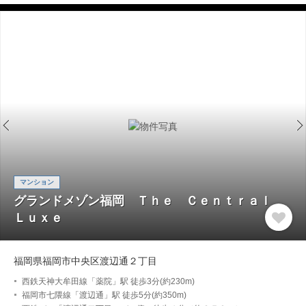
マンション
グランドメゾン福岡 Ｔｈｅ Ｃｅｎｔｒａｌ
Ｌｕｘｅ
福岡県福岡市中央区渡辺通２丁目
西鉄天神大牟田線「薬院」駅 徒歩3分(約230m)
福岡市七隈線「渡辺通」駅 徒歩5分(約350m)