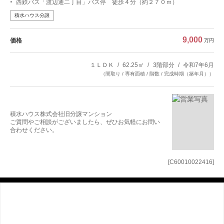
西鉄バス「渡辺通二丁目」バス停 徒歩４分（約２７０ｍ）
積水ハウス分譲
9,000
価格
万円
１ＬＤＫ
62.25㎡
3階部分
令和7年6月
（間取り / 専有面積 / 階数 / 完成時期（築年月））
積水ハウス株式会社旧分譲マンション
ご質問やご相談がございましたら、ぜひお気軽にお問い
合わせください。
[C60010022416]