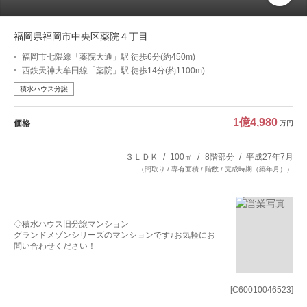
福岡県福岡市中央区薬院４丁目
福岡市七隈線「薬院大通」駅 徒歩6分(約450m)
西鉄天神大牟田線「薬院」駅 徒歩14分(約1100m)
積水ハウス分譲
1億4,980
価格
万円
３ＬＤＫ
100㎡
8階部分
平成27年7月
（間取り / 専有面積 / 階数 / 完成時期（築年月））
◇積水ハウス旧分譲マンション
グランドメゾンシリーズのマンションです♪お気軽にお
問い合わせください！
[C60010046523]