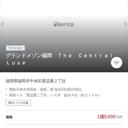
マンション
グランドメゾン福岡 Ｔｈｅ Ｃｅｎｔｒａｌ
Ｌｕｘｅ
福岡県福岡市中央区渡辺通２丁目
西鉄天神大牟田線「薬院」駅 徒歩3分(約230m)
西鉄バス「渡辺通二丁目」バス停 徒歩４分（約２７０ｍ）
積水ハウス分譲
1億5,000
価格
万円