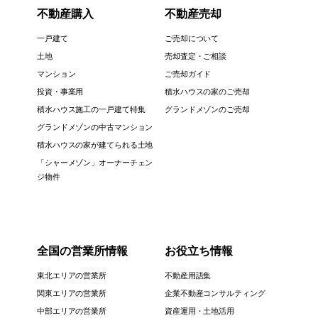
不動産購入
不動産売却
一戸建て
ご売却について
土地
売却査定・ご相談
マンション
ご売却ガイド
投資・事業用
積水ハウスの家のご売却
積水ハウス施工の一戸建て特集
グランドメゾンのご売却
グランドメゾンの中古マンション
積水ハウスの家が建てられる土地
「シャーメゾン」オーナーチェン
ジ物件
全国の営業所情報
お役立ち情報
東北エリアの営業所
不動産用語集
関東エリアの営業所
企業不動産コンサルティング
中部エリアの営業所
資産運用・土地活用