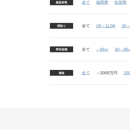
全て
福岡県
佐賀県
都道府県
全て
1R～1LDK
2K～
間取り
全て
～60㎡
60～80
専有面積
全て
～2000万円
20
価格