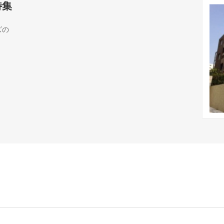
特集
ズの