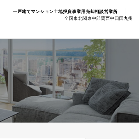
一戸建て
マンション
土地
投資事業用
売却相談
営業所
全国
東北
関東
中部
関西
中四国
九州