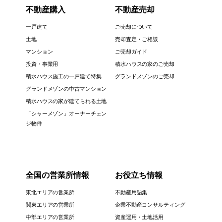
不動産購入
不動産売却
一戸建て
ご売却について
土地
売却査定・ご相談
マンション
ご売却ガイド
投資・事業用
積水ハウスの家のご売却
積水ハウス施工の一戸建て特集
グランドメゾンのご売却
グランドメゾンの中古マンション
積水ハウスの家が建てられる土地
「シャーメゾン」オーナーチェン
ジ物件
全国の営業所情報
お役立ち情報
東北エリアの営業所
不動産用語集
関東エリアの営業所
企業不動産コンサルティング
中部エリアの営業所
資産運用・土地活用