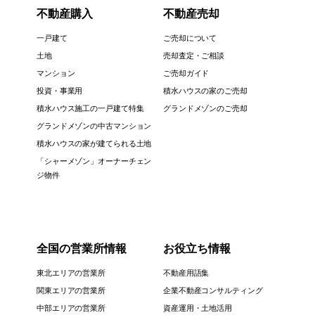
不動産購入
不動産売却
一戸建て
ご売却について
土地
売却査定・ご相談
マンション
ご売却ガイド
投資・事業用
積水ハウスの家のご売却
積水ハウス施工の一戸建て特集
グランドメゾンのご売却
グランドメゾンの中古マンション
積水ハウスの家が建てられる土地
「シャーメゾン」オーナーチェン
ジ物件
全国の営業所情報
お役立ち情報
東北エリアの営業所
不動産用語集
関東エリアの営業所
企業不動産コンサルティング
中部エリアの営業所
資産運用・土地活用