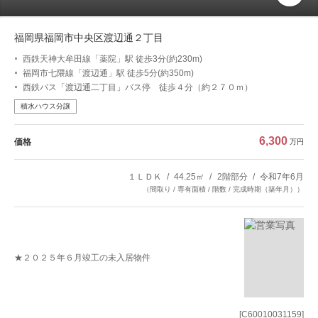
福岡県福岡市中央区渡辺通２丁目
西鉄天神大牟田線「薬院」駅 徒歩3分(約230m)
福岡市七隈線「渡辺通」駅 徒歩5分(約350m)
西鉄バス「渡辺通二丁目」バス停 徒歩４分（約２７０ｍ）
積水ハウス分譲
6,300
価格
万円
１ＬＤＫ
44.25㎡
2階部分
令和7年6月
（間取り / 専有面積 / 階数 / 完成時期（築年月））
★２０２５年６月竣工の未入居物件
[C60010031159]