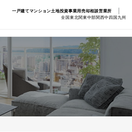
一戸建て
マンション
土地
投資事業用
売却相談
営業所
全国
東北
関東
中部
関西
中四国
九州