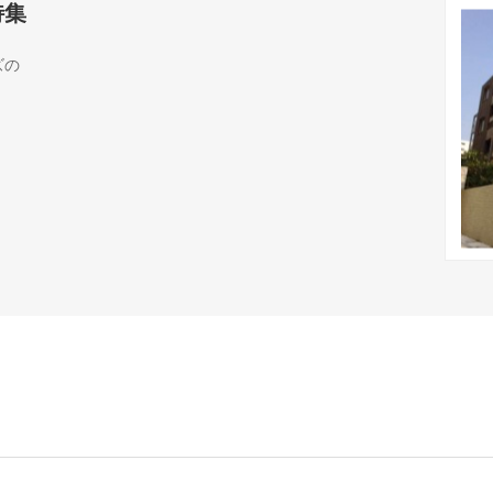
特集
ズの