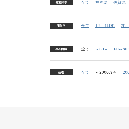
全て
福岡県
佐賀県
都道府県
全て
1R～1LDK
2K～
間取り
全て
～60㎡
60～80
専有面積
全て
～2000万円
20
価格