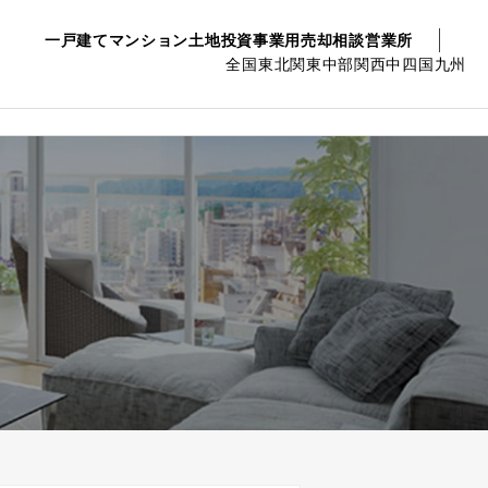
一戸建て
マンション
土地
投資事業用
売却相談
営業所
全国
東北
関東
中部
関西
中四国
九州