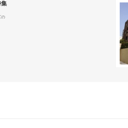
特集
ズの