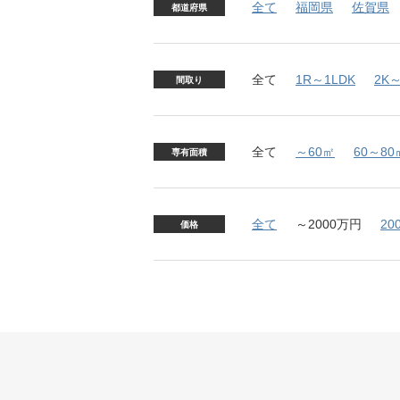
全て
福岡県
佐賀県
都道府県
全て
1R～1LDK
2K～
間取り
全て
～60㎡
60～80
専有面積
全て
～2000万円
20
価格