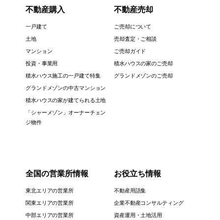
不動産購入
不動産売却
一戸建て
ご売却について
土地
売却査定・ご相談
マンション
ご売却ガイド
投資・事業用
積水ハウスの家のご売却
積水ハウス施工の一戸建て特集
グランドメゾンのご売却
グランドメゾンの中古マンション
積水ハウスの家が建てられる土地
「シャーメゾン」オーナーチェン
ジ物件
全国の営業所情報
お役立ち情報
東北エリアの営業所
不動産用語集
関東エリアの営業所
企業不動産コンサルティング
中部エリアの営業所
資産運用・土地活用