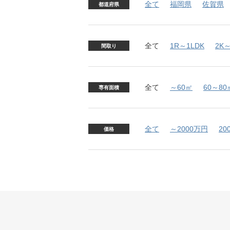
全て
福岡県
佐賀県
都道府県
全て
1R～1LDK
2K～
間取り
全て
～60㎡
60～80
専有面積
全て
～2000万円
20
価格