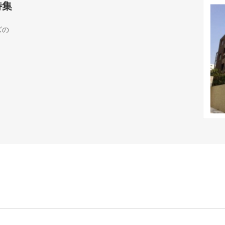
特集
ズの