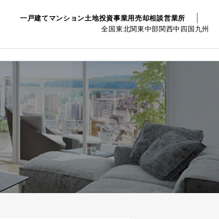
一戸建て
マンション
土地
投資事業用
売却相談
営業所
全国
東北
関東
中部
関西
中四国
九州