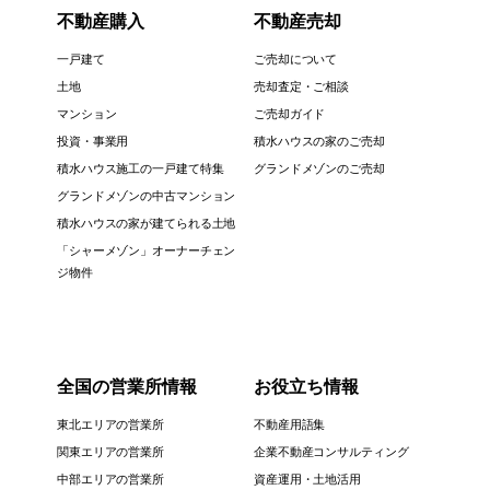
不動産購入
不動産売却
一戸建て
ご売却について
土地
売却査定・ご相談
マンション
ご売却ガイド
投資・事業用
積水ハウスの家のご売却
積水ハウス施工の一戸建て特集
グランドメゾンのご売却
グランドメゾンの中古マンション
積水ハウスの家が建てられる土地
「シャーメゾン」オーナーチェン
ジ物件
全国の営業所情報
お役立ち情報
東北エリアの営業所
不動産用語集
関東エリアの営業所
企業不動産コンサルティング
中部エリアの営業所
資産運用・土地活用