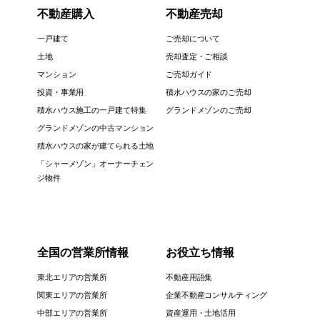
不動産購入
不動産売却
一戸建て
ご売却について
土地
売却査定・ご相談
マンション
ご売却ガイド
投資・事業用
積水ハウスの家のご売却
積水ハウス施工の一戸建て特集
グランドメゾンのご売却
グランドメゾンの中古マンション
積水ハウスの家が建てられる土地
「シャーメゾン」オーナーチェン
ジ物件
全国の営業所情報
お役立ち情報
東北エリアの営業所
不動産用語集
関東エリアの営業所
企業不動産コンサルティング
中部エリアの営業所
資産運用・土地活用