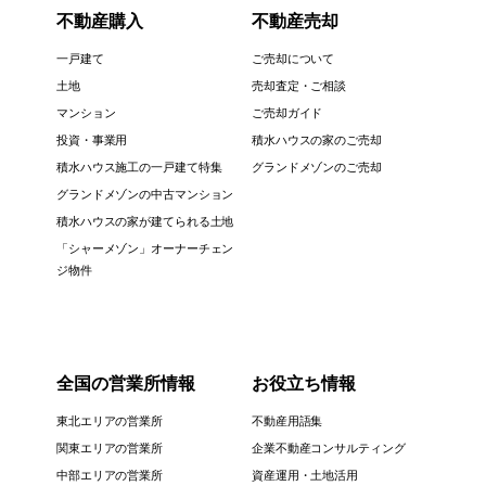
不動産購入
不動産売却
一戸建て
ご売却について
土地
売却査定・ご相談
マンション
ご売却ガイド
投資・事業用
積水ハウスの家のご売却
積水ハウス施工の一戸建て特集
グランドメゾンのご売却
グランドメゾンの中古マンション
積水ハウスの家が建てられる土地
「シャーメゾン」オーナーチェン
ジ物件
全国の営業所情報
お役立ち情報
東北エリアの営業所
不動産用語集
関東エリアの営業所
企業不動産コンサルティング
中部エリアの営業所
資産運用・土地活用