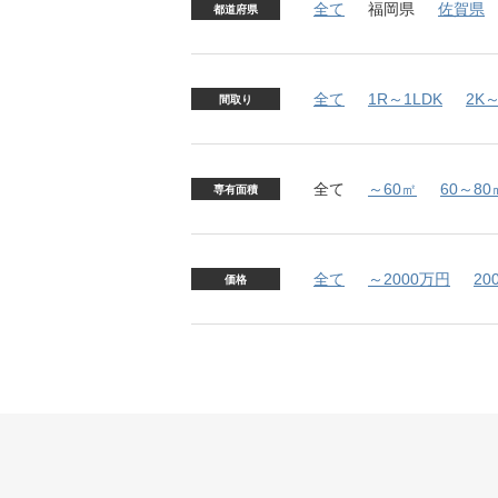
全て
福岡県
佐賀県
都道府県
全て
1R～1LDK
2K～
間取り
全て
～60㎡
60～80
専有面積
全て
～2000万円
20
価格