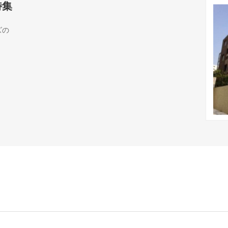
特集
ズの