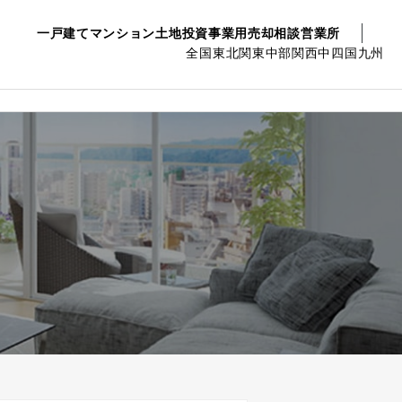
一戸建て
マンション
土地
投資事業用
売却相談
営業所
全国
東北
関東
中部
関西
中四国
九州