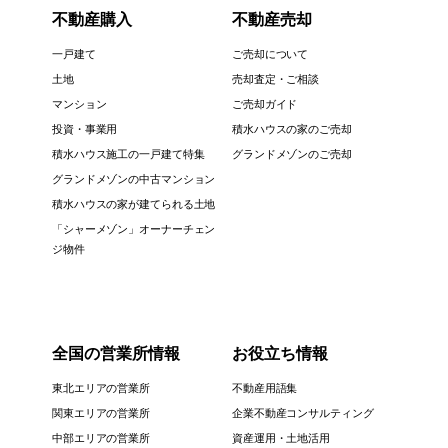
不動産購入
不動産売却
一戸建て
ご売却について
土地
売却査定・ご相談
マンション
ご売却ガイド
投資・事業用
積水ハウスの家のご売却
積水ハウス施工の一戸建て特集
グランドメゾンのご売却
グランドメゾンの中古マンション
積水ハウスの家が建てられる土地
「シャーメゾン」オーナーチェン
ジ物件
全国の営業所情報
お役立ち情報
東北エリアの営業所
不動産用語集
関東エリアの営業所
企業不動産コンサルティング
中部エリアの営業所
資産運用・土地活用