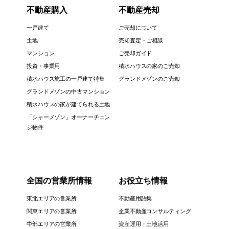
不動産購入
不動産売却
一戸建て
ご売却について
土地
売却査定・ご相談
マンション
ご売却ガイド
投資・事業用
積水ハウスの家のご売却
積水ハウス施工の一戸建て特集
グランドメゾンのご売却
グランドメゾンの中古マンション
積水ハウスの家が建てられる土地
「シャーメゾン」オーナーチェン
ジ物件
全国の営業所情報
お役立ち情報
東北エリアの営業所
不動産用語集
関東エリアの営業所
企業不動産コンサルティング
中部エリアの営業所
資産運用・土地活用