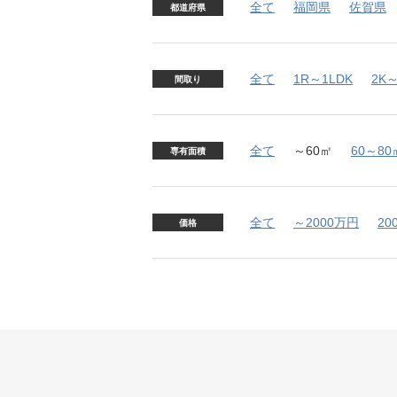
全て
福岡県
佐賀県
都道府県
全て
1R～1LDK
2K～
間取り
全て
～60㎡
60～80
専有面積
全て
～2000万円
20
価格