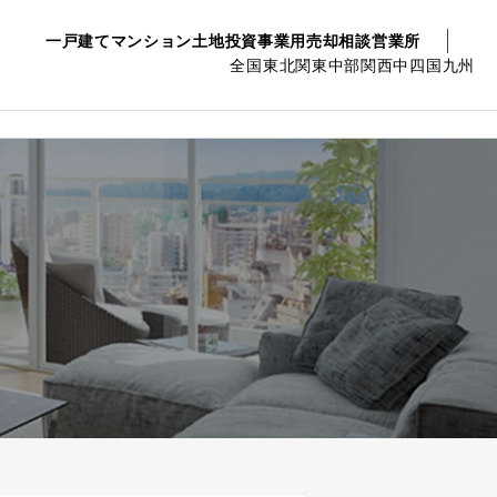
一戸建て
マンション
土地
投資事業用
売却相談
営業所
全国
東北
関東
中部
関西
中四国
九州