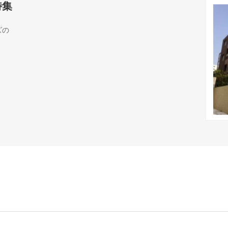
特集
ズの