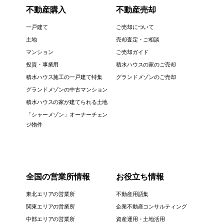
不動産購入
不動産売却
一戸建て
ご売却について
土地
売却査定・ご相談
マンション
ご売却ガイド
投資・事業用
積水ハウスの家のご売却
積水ハウス施工の一戸建て特集
グランドメゾンのご売却
グランドメゾンの中古マンション
積水ハウスの家が建てられる土地
「シャーメゾン」オーナーチェン
ジ物件
全国の営業所情報
お役立ち情報
東北エリアの営業所
不動産用語集
関東エリアの営業所
企業不動産コンサルティング
中部エリアの営業所
資産運用・土地活用