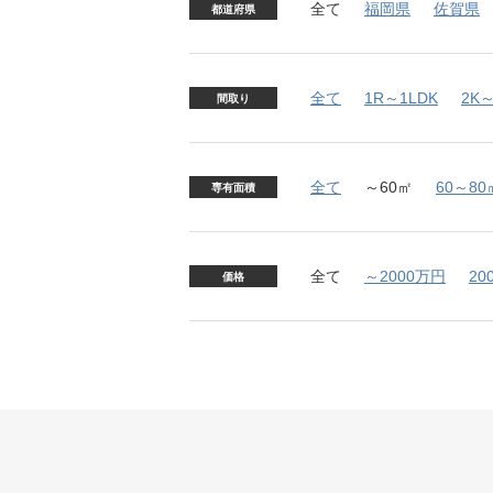
全て
福岡県
佐賀県
都道府県
全て
1R～1LDK
2K～
間取り
全て
～60㎡
60～80
専有面積
全て
～2000万円
20
価格