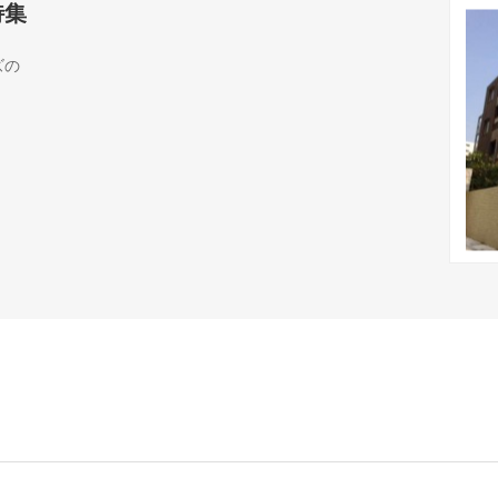
特集
ズの