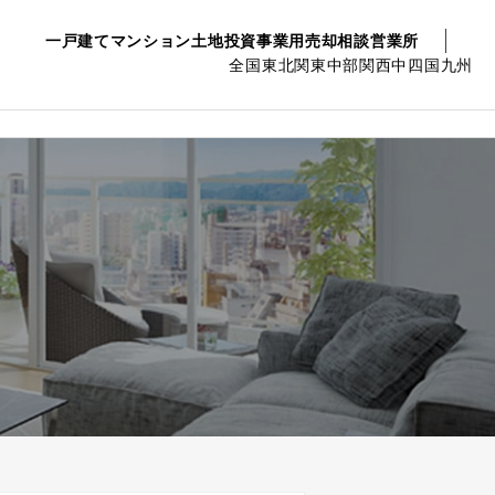
一戸建て
マンション
土地
投資事業用
売却相談
営業所
全国
東北
関東
中部
関西
中四国
九州