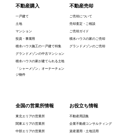
不動産購入
不動産売却
一戸建て
ご売却について
土地
売却査定・ご相談
マンション
ご売却ガイド
投資・事業用
積水ハウスの家のご売却
積水ハウス施工の一戸建て特集
グランドメゾンのご売却
グランドメゾンの中古マンション
積水ハウスの家が建てられる土地
「シャーメゾン」オーナーチェン
ジ物件
全国の営業所情報
お役立ち情報
東北エリアの営業所
不動産用語集
関東エリアの営業所
企業不動産コンサルティング
中部エリアの営業所
資産運用・土地活用