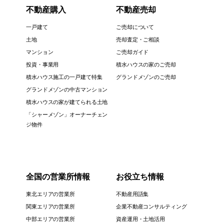
不動産購入
不動産売却
一戸建て
ご売却について
土地
売却査定・ご相談
マンション
ご売却ガイド
投資・事業用
積水ハウスの家のご売却
積水ハウス施工の一戸建て特集
グランドメゾンのご売却
グランドメゾンの中古マンション
積水ハウスの家が建てられる土地
「シャーメゾン」オーナーチェン
ジ物件
全国の営業所情報
お役立ち情報
東北エリアの営業所
不動産用語集
関東エリアの営業所
企業不動産コンサルティング
中部エリアの営業所
資産運用・土地活用